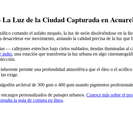
— La Luz de la Ciudad Capturada en Acuare
fico cortando el asfalto mojado, la luz de neón disolviéndose en la lluv
nta desacelerar ese movimiento, aislando la calidad precisa de la luz qu
as — callejones estrechos bajo cielos nublados, tiendas iluminadas al cae
e indio
, una estación que transforma la luz urbana en algo cinematográf
lección.
 inherente permite una profundidad atmosférica que el óleo o el acríli
 las exige.
 algodón archival de 300 gsm o 400 gsm usando pigmentos profesionales d
to encargos personalizados de paisajes urbanos.
Conoce más sobre el pro
onsulta la guía de compra en línea
.