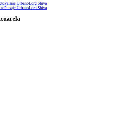
cto
Paisaje Urbano
Lord Shiva
cto
Paisaje Urbano
Lord Shiva
Acuarela