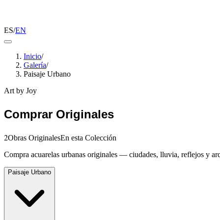
ES
/
EN
Inicio
/
Galería
/
Paisaje Urbano
Art by Joy
Acuarela
Paisaje Ur
Comprar Originales
2
Obras Originales
En esta Colección
Compra acuarelas urbanas originales — ciudades, lluvia, reflejos y a
Paisaje Urbano