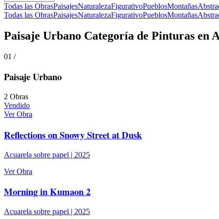
Todas las Obras
Paisajes
Naturaleza
Figurativo
Pueblos
Montañas
Abstra
Todas las Obras
Paisajes
Naturaleza
Figurativo
Pueblos
Montañas
Abstra
Paisaje Urbano
Categoría de Pinturas en 
01
/
Paisaje Urbano
2
Obras
Vendido
Ver Obra
Reflections on Snowy Street at Dusk
Acuarela sobre papel
|
2025
Ver Obra
Morning in Kumaon 2
Acuarela sobre papel
|
2025