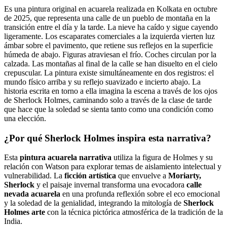
Es una pintura original en acuarela realizada en Kolkata en octubre
de 2025, que representa una calle de un pueblo de montaña en la
transición entre el día y la tarde. La nieve ha caído y sigue cayendo
ligeramente. Los escaparates comerciales a la izquierda vierten luz
ámbar sobre el pavimento, que retiene sus reflejos en la superficie
húmeda de abajo. Figuras atraviesan el frío. Coches circulan por la
calzada. Las montañas al final de la calle se han disuelto en el cielo
crepuscular. La pintura existe simultáneamente en dos registros: el
mundo físico arriba y su reflejo suavizado e incierto abajo. La
historia escrita en torno a ella imagina la escena a través de los ojos
de Sherlock Holmes, caminando solo a través de la clase de tarde
que hace que la soledad se sienta tanto como una condición como
una elección.
¿Por qué Sherlock Holmes inspira esta narrativa?
Esta
pintura acuarela narrativa
utiliza la figura de Holmes y su
relación con Watson para explorar temas de aislamiento intelectual y
vulnerabilidad. La
ficción artística
que envuelve a
Moriarty,
Sherlock
y el paisaje invernal transforma una evocadora
calle
nevada acuarela
en una profunda reflexión sobre el eco emocional
y la soledad de la genialidad, integrando la mitología de
Sherlock
Holmes arte
con la técnica pictórica atmosférica de la tradición de la
India.