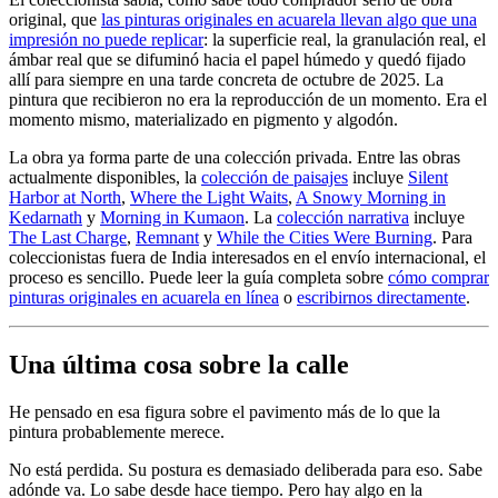
original, que
las pinturas originales en acuarela llevan algo que una
impresión no puede replicar
: la superficie real, la granulación real, el
ámbar real que se difuminó hacia el papel húmedo y quedó fijado
allí para siempre en una tarde concreta de octubre de 2025. La
pintura que recibieron no era la reproducción de un momento. Era el
momento mismo, materializado en pigmento y algodón.
La obra ya forma parte de una colección privada. Entre las obras
actualmente disponibles, la
colección de paisajes
incluye
Silent
Harbor at North
,
Where the Light Waits
,
A Snowy Morning in
Kedarnath
y
Morning in Kumaon
. La
colección narrativa
incluye
The Last Charge
,
Remnant
y
While the Cities Were Burning
. Para
coleccionistas fuera de India interesados en el envío internacional, el
proceso es sencillo. Puede leer la guía completa sobre
cómo comprar
pinturas originales en acuarela en línea
o
escribirnos directamente
.
Una última cosa sobre la calle
He pensado en esa figura sobre el pavimento más de lo que la
pintura probablemente merece.
No está perdida. Su postura es demasiado deliberada para eso. Sabe
adónde va. Lo sabe desde hace tiempo. Pero hay algo en la