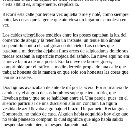
cierta altitud es, simplemente, crepúsculo.
Recorrí esta calle por tercera vez aquella tarde y noté, como siempre
noto, las cosas que la gente que atraviesa un lugar no se molesta en
ver.
Los cables telegráficos tendidos entre los postes captaban la luz del
comercio de abajo y la retenían un instante: un tenue hilo ámbar
suspendido contra el azul grisáceo del cielo. Los coches que
pasaban a mi derecha dejaban finos arcos de salpicaduras donde sus
ruedas rozaban la superficie mojada del asfalto. La nieve aquí no era
la nieve blanca de una postal. Era la nieve de bordes grises,
comprimida por el tráfico, a medio derretir, propia de una calle que
trabaja: honesta de la manera en que solo son honestas las cosas que
han sido usadas.
Dos figuras avanzaban delante de mí por la acera. Por su manera de
caminar y el ángulo de sus hombros supe que tenían frío, que
llevaban prisa y que no se hablaban entre sí. Una pareja, pues, en el
silencio particular de una discusión aún sin concluir. La figura
vestida de azul llevaba algo bajo el brazo. Un paquete. Rectangular.
Comprado, no traído de casa. Alguien había adquirido hoy algo que
no tenía planeado comprar, lo cual significa que algo había salido
inesperadamente bien, o inesperadamente mal.