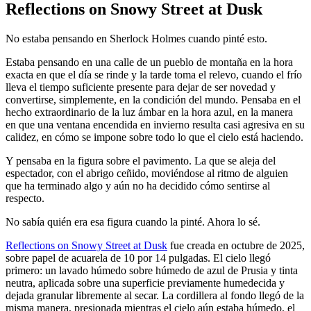
Reflections on Snowy Street at Dusk
No estaba pensando en Sherlock Holmes cuando pinté esto.
Estaba pensando en una calle de un pueblo de montaña en la hora
exacta en que el día se rinde y la tarde toma el relevo, cuando el frío
lleva el tiempo suficiente presente para dejar de ser novedad y
convertirse, simplemente, en la condición del mundo. Pensaba en el
hecho extraordinario de la luz ámbar en la hora azul, en la manera
en que una ventana encendida en invierno resulta casi agresiva en su
calidez, en cómo se impone sobre todo lo que el cielo está haciendo.
Y pensaba en la figura sobre el pavimento. La que se aleja del
espectador, con el abrigo ceñido, moviéndose al ritmo de alguien
que ha terminado algo y aún no ha decidido cómo sentirse al
respecto.
No sabía quién era esa figura cuando la pinté. Ahora lo sé.
Reflections on Snowy Street at Dusk
fue creada en octubre de 2025,
sobre papel de acuarela de 10 por 14 pulgadas. El cielo llegó
primero: un lavado húmedo sobre húmedo de azul de Prusia y tinta
neutra, aplicada sobre una superficie previamente humedecida y
dejada granular libremente al secar. La cordillera al fondo llegó de la
misma manera, presionada mientras el cielo aún estaba húmedo, el