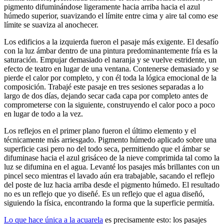
pigmento difuminándose ligeramente hacia arriba hacia el azul
húmedo superior, suavizando el límite entre cima y aire tal como ese
límite se suaviza al anochecer.
Los edificios a la izquierda fueron el pasaje más exigente. El desafío
con la luz ámbar dentro de una pintura predominantemente fría es la
saturación. Empujar demasiado el naranja y se vuelve estridente, un
efecto de teatro en lugar de una ventana. Contenerse demasiado y se
pierde el calor por completo, y con él toda la lógica emocional de la
composición. Trabajé este pasaje en tres sesiones separadas a lo
largo de dos días, dejando secar cada capa por completo antes de
comprometerse con la siguiente, construyendo el calor poco a poco
en lugar de todo a la vez.
Los reflejos en el primer plano fueron el último elemento y el
técnicamente más arriesgado. Pigmento húmedo aplicado sobre una
superficie casi pero no del todo seca, permitiendo que el ámbar se
difuminase hacia el azul grisáceo de la nieve comprimida tal como la
luz se difumina en el agua. Levanté los pasajes más brillantes con un
pincel seco mientras el lavado aún era trabajable, sacando el reflejo
del poste de luz hacia arriba desde el pigmento húmedo. El resultado
no es un reflejo que yo diseñé. Es un reflejo que el agua diseñó,
siguiendo la física, encontrando la forma que la superficie permitía.
Lo que hace única a la acuarela
es precisamente esto: los pasajes