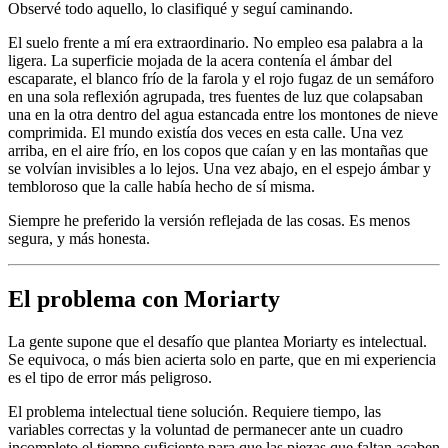
Observé todo aquello, lo clasifiqué y seguí caminando.
El suelo frente a mí era extraordinario. No empleo esa palabra a la
ligera. La superficie mojada de la acera contenía el ámbar del
escaparate, el blanco frío de la farola y el rojo fugaz de un semáforo
en una sola reflexión agrupada, tres fuentes de luz que colapsaban
una en la otra dentro del agua estancada entre los montones de nieve
comprimida. El mundo existía dos veces en esta calle. Una vez
arriba, en el aire frío, en los copos que caían y en las montañas que
se volvían invisibles a lo lejos. Una vez abajo, en el espejo ámbar y
tembloroso que la calle había hecho de sí misma.
Siempre he preferido la versión reflejada de las cosas. Es menos
segura, y más honesta.
El problema con Moriarty
La gente supone que el desafío que plantea Moriarty es intelectual.
Se equivoca, o más bien acierta solo en parte, que en mi experiencia
es el tipo de error más peligroso.
El problema intelectual tiene solución. Requiere tiempo, las
variables correctas y la voluntad de permanecer ante un cuadro
incompleto el tiempo suficiente para que las piezas que faltan acaben