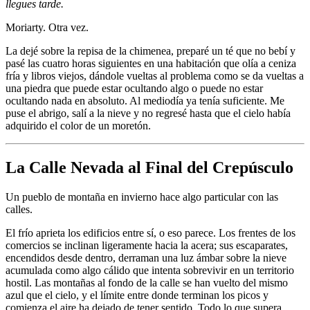
llegues tarde.
Moriarty. Otra vez.
La dejé sobre la repisa de la chimenea, preparé un té que no bebí y
pasé las cuatro horas siguientes en una habitación que olía a ceniza
fría y libros viejos, dándole vueltas al problema como se da vueltas a
una piedra que puede estar ocultando algo o puede no estar
ocultando nada en absoluto. Al mediodía ya tenía suficiente. Me
puse el abrigo, salí a la nieve y no regresé hasta que el cielo había
adquirido el color de un moretón.
La Calle Nevada al Final del Crepúsculo
Un pueblo de montaña en invierno hace algo particular con las
calles.
El frío aprieta los edificios entre sí, o eso parece. Los frentes de los
comercios se inclinan ligeramente hacia la acera; sus escaparates,
encendidos desde dentro, derraman una luz ámbar sobre la nieve
acumulada como algo cálido que intenta sobrevivir en un territorio
hostil. Las montañas al fondo de la calle se han vuelto del mismo
azul que el cielo, y el límite entre donde terminan los picos y
comienza el aire ha dejado de tener sentido. Todo lo que supera