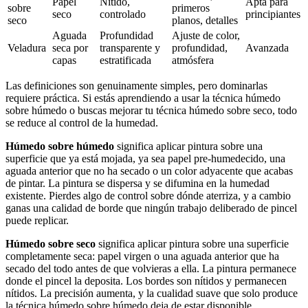
Papel
Nítido,
Apta para
sobre
primeros
seco
controlado
principiantes
seco
planos, detalles
Aguada
Profundidad
Ajuste de color,
Veladura
seca por
transparente y
profundidad,
Avanzada
capas
estratificada
atmósfera
Las definiciones son genuinamente simples, pero dominarlas
requiere práctica. Si estás aprendiendo a usar la técnica húmedo
sobre húmedo o buscas mejorar tu técnica húmedo sobre seco, todo
se reduce al control de la humedad.
Húmedo sobre húmedo
significa aplicar pintura sobre una
superficie que ya está mojada, ya sea papel pre-humedecido, una
aguada anterior que no ha secado o un color adyacente que acabas
de pintar. La pintura se dispersa y se difumina en la humedad
existente. Pierdes algo de control sobre dónde aterriza, y a cambio
ganas una calidad de borde que ningún trabajo deliberado de pincel
puede replicar.
Húmedo sobre seco
significa aplicar pintura sobre una superficie
completamente seca: papel virgen o una aguada anterior que ha
secado del todo antes de que volvieras a ella. La pintura permanece
donde el pincel la deposita. Los bordes son nítidos y permanecen
nítidos. La precisión aumenta, y la cualidad suave que solo produce
la técnica húmedo sobre húmedo deja de estar disponible.