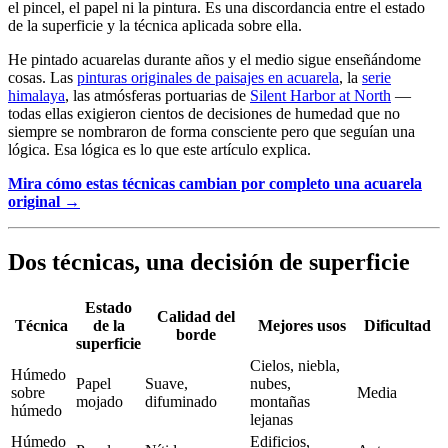
el pincel, el papel ni la pintura. Es una discordancia entre el estado
de la superficie y la técnica aplicada sobre ella.
He pintado acuarelas durante años y el medio sigue enseñándome
cosas. Las
pinturas originales de paisajes en acuarela
, la
serie
himalaya
, las atmósferas portuarias de
Silent Harbor at North
—
todas ellas exigieron cientos de decisiones de humedad que no
siempre se nombraron de forma consciente pero que seguían una
lógica. Esa lógica es lo que este artículo explica.
Mira cómo estas técnicas cambian por completo una acuarela
original →
Dos técnicas, una decisión de superficie
Estado
Calidad del
Técnica
de la
Mejores usos
Dificultad
borde
superficie
Cielos, niebla,
Húmedo
Papel
Suave,
nubes,
sobre
Media
mojado
difuminado
montañas
húmedo
lejanas
Húmedo
Edificios,