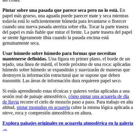
Pintar sobre una pasada que parece seca pero no lo está.
En
papel más grueso, una aguada puede parecer mate y seca mientras
todavía está lo suficientemente húmeda para levantarse o florecer
cuando una nueva pasada aterriza sobre ella. Tocar la parte trasera
del papel es más fiable que mirar el frente. La parte trasera del papel
se siente ligeramente tibia cuando la pasada encima está
genuinamente seca.
Usar húmedo sobre húmedo para formas que necesitan
mantenerse definidas.
Una figura en primer plano, el borde de un
tejado, una línea de mástil, el borde próximo de una roca: aplicadas
húmedo sobre húmedo se expandirán y suavizarán de maneras que
destruyen la información estructural que se supone que deben
transmitir. Las áreas de información dura requieren papel seco.
Si estás aprendiendo estas técnicas y quieres verlas aplicadas a una
sesión real de paisaje atmosférico,
cómo pintar una acuarela de día
de lluvia
recorre el cielo de monzón paso a paso. Para trabajo en alta
altitud,
pintar montañas en acuarela
cubre la misma lógica aplicada a
nieve, roca y compresión atmosférica en altura.
Explora paisajes originales en acuarela atmosférica en la galería
→