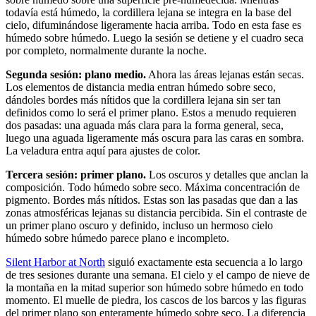
todavía está húmedo, la cordillera lejana se integra en la base del
cielo, difuminándose ligeramente hacia arriba. Todo en esta fase es
húmedo sobre húmedo. Luego la sesión se detiene y el cuadro seca
por completo, normalmente durante la noche.
Segunda sesión: plano medio.
Ahora las áreas lejanas están secas.
Los elementos de distancia media entran húmedo sobre seco,
dándoles bordes más nítidos que la cordillera lejana sin ser tan
definidos como lo será el primer plano. Estos a menudo requieren
dos pasadas: una aguada más clara para la forma general, seca,
luego una aguada ligeramente más oscura para las caras en sombra.
La veladura entra aquí para ajustes de color.
Tercera sesión: primer plano.
Los oscuros y detalles que anclan la
composición. Todo húmedo sobre seco. Máxima concentración de
pigmento. Bordes más nítidos. Estas son las pasadas que dan a las
zonas atmosféricas lejanas su distancia percibida. Sin el contraste de
un primer plano oscuro y definido, incluso un hermoso cielo
húmedo sobre húmedo parece plano e incompleto.
Silent Harbor at North
siguió exactamente esta secuencia a lo largo
de tres sesiones durante una semana. El cielo y el campo de nieve de
la montaña en la mitad superior son húmedo sobre húmedo en todo
momento. El muelle de piedra, los cascos de los barcos y las figuras
del primer plano son enteramente húmedo sobre seco. La diferencia