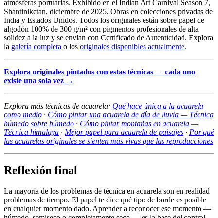
atmósferas portuarias. Exhibido en el Indian Art Carnival Season 7,
Shantiniketan, diciembre de 2025. Obras en colecciones privadas de
India y Estados Unidos. Todos los originales están sobre papel de
algodón 100% de 300 g/m² con pigmentos profesionales de alta
solidez a la luz y se envían con Certificado de Autenticidad. Explora
la
galería completa
o los
originales disponibles actualmente
.
Explora originales pintados con estas técnicas — cada uno
existe una sola vez →
Explora más técnicas de acuarela:
Qué hace única a la acuarela
como medio
·
Cómo pintar una acuarela de día de lluvia — Técnica
húmedo sobre húmedo
·
Cómo pintar montañas en acuarela —
Técnica himalaya
·
Mejor papel para acuarela de paisajes
·
Por qué
las acuarelas originales se sienten más vivas que las reproducciones
Reflexión final
La mayoría de los problemas de técnica en acuarela son en realidad
problemas de tiempo. El papel te dice qué tipo de borde es posible
en cualquier momento dado. Aprender a reconocer ese momento —
húmedo, semiseco o completamente seco — es la base del control