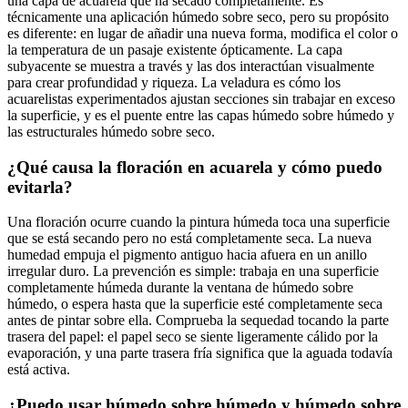
una capa de acuarela que ha secado completamente. Es
técnicamente una aplicación húmedo sobre seco, pero su propósito
es diferente: en lugar de añadir una nueva forma, modifica el color o
la temperatura de un pasaje existente ópticamente. La capa
subyacente se muestra a través y las dos interactúan visualmente
para crear profundidad y riqueza. La veladura es cómo los
acuarelistas experimentados ajustan secciones sin trabajar en exceso
la superficie, y es el puente entre las capas húmedo sobre húmedo y
las estructurales húmedo sobre seco.
¿Qué causa la floración en acuarela y cómo puedo
evitarla?
Una floración ocurre cuando la pintura húmeda toca una superficie
que se está secando pero no está completamente seca. La nueva
humedad empuja el pigmento antiguo hacia afuera en un anillo
irregular duro. La prevención es simple: trabaja en una superficie
completamente húmeda durante la ventana de húmedo sobre
húmedo, o espera hasta que la superficie esté completamente seca
antes de pintar sobre ella. Comprueba la sequedad tocando la parte
trasera del papel: el papel seco se siente ligeramente cálido por la
evaporación, y una parte trasera fría significa que la aguada todavía
está activa.
¿Puedo usar húmedo sobre húmedo y húmedo sobre