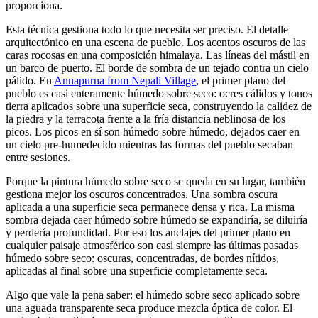
proporciona.
Esta técnica gestiona todo lo que necesita ser preciso. El detalle
arquitectónico en una escena de pueblo. Los acentos oscuros de las
caras rocosas en una composición himalaya. Las líneas del mástil en
un barco de puerto. El borde de sombra de un tejado contra un cielo
pálido. En
Annapurna from Nepali Village
, el primer plano del
pueblo es casi enteramente húmedo sobre seco: ocres cálidos y tonos
tierra aplicados sobre una superficie seca, construyendo la calidez de
la piedra y la terracota frente a la fría distancia neblinosa de los
picos. Los picos en sí son húmedo sobre húmedo, dejados caer en
un cielo pre-humedecido mientras las formas del pueblo secaban
entre sesiones.
Porque la pintura húmedo sobre seco se queda en su lugar, también
gestiona mejor los oscuros concentrados. Una sombra oscura
aplicada a una superficie seca permanece densa y rica. La misma
sombra dejada caer húmedo sobre húmedo se expandiría, se diluiría
y perdería profundidad. Por eso los anclajes del primer plano en
cualquier paisaje atmosférico son casi siempre las últimas pasadas
húmedo sobre seco: oscuras, concentradas, de bordes nítidos,
aplicadas al final sobre una superficie completamente seca.
Algo que vale la pena saber: el húmedo sobre seco aplicado sobre
una aguada transparente seca produce mezcla óptica de color. El