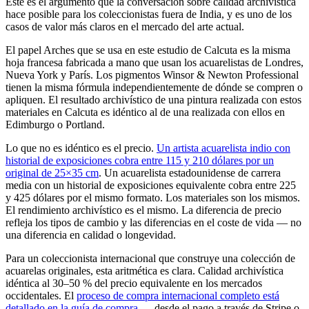
Este es el argumento que la conversación sobre calidad archivística
hace posible para los coleccionistas fuera de India, y es uno de los
casos de valor más claros en el mercado del arte actual.
El papel Arches que se usa en este estudio de Calcuta es la misma
hoja francesa fabricada a mano que usan los acuarelistas de Londres,
Nueva York y París. Los pigmentos Winsor & Newton Professional
tienen la misma fórmula independientemente de dónde se compren o
apliquen. El resultado archivístico de una pintura realizada con estos
materiales en Calcuta es idéntico al de una realizada con ellos en
Edimburgo o Portland.
Lo que no es idéntico es el precio.
Un artista acuarelista indio con
historial de exposiciones cobra entre 115 y 210 dólares por un
original de 25×35 cm
. Un acuarelista estadounidense de carrera
media con un historial de exposiciones equivalente cobra entre 225
y 425 dólares por el mismo formato. Los materiales son los mismos.
El rendimiento archivístico es el mismo. La diferencia de precio
refleja los tipos de cambio y las diferencias en el coste de vida — no
una diferencia en calidad o longevidad.
Para un coleccionista internacional que construye una colección de
acuarelas originales, esta aritmética es clara. Calidad archivística
idéntica al 30–50 % del precio equivalente en los mercados
occidentales. El
proceso de compra internacional completo está
detallado en la guía de compra
— desde el pago a través de Stripe o