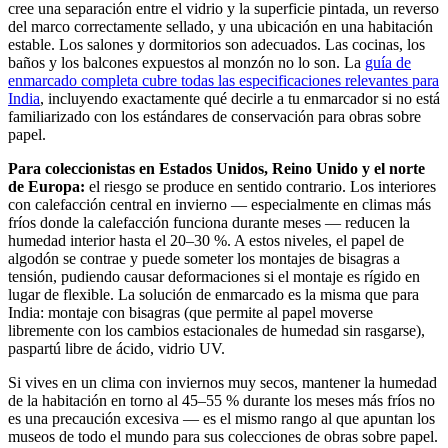
cree una separación entre el vidrio y la superficie pintada, un reverso
del marco correctamente sellado, y una ubicación en una habitación
estable. Los salones y dormitorios son adecuados. Las cocinas, los
baños y los balcones expuestos al monzón no lo son. La
guía de
enmarcado completa cubre todas las especificaciones relevantes para
India
, incluyendo exactamente qué decirle a tu enmarcador si no está
familiarizado con los estándares de conservación para obras sobre
papel.
Para coleccionistas en Estados Unidos, Reino Unido y el norte
de Europa:
el riesgo se produce en sentido contrario. Los interiores
con calefacción central en invierno — especialmente en climas más
fríos donde la calefacción funciona durante meses — reducen la
humedad interior hasta el 20–30 %. A estos niveles, el papel de
algodón se contrae y puede someter los montajes de bisagras a
tensión, pudiendo causar deformaciones si el montaje es rígido en
lugar de flexible. La solución de enmarcado es la misma que para
India: montaje con bisagras (que permite al papel moverse
libremente con los cambios estacionales de humedad sin rasgarse),
paspartú libre de ácido, vidrio UV.
Si vives en un clima con inviernos muy secos, mantener la humedad
de la habitación en torno al 45–55 % durante los meses más fríos no
es una precaución excesiva — es el mismo rango al que apuntan los
museos de todo el mundo para sus colecciones de obras sobre papel.