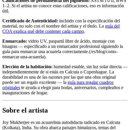
Calificaciones de permanencia del pigmento:
ASTM I o II, BWS
1–2. Si el artista no conoce estas calificaciones, eso es información
útil.
Certificado de Autenticidad:
incluido con la especificación del
material, no solo con el nombre del artista y el título. La
guía del
COA explica qué debe contener cada campo
.
Enmarcado:
vidrio UV, paspartú libre de ácido, montaje con
bisagras — especificado a un enmarcador profesional siguiendo la
guía para enmarcar una acuarela correctamente.(/es/blog/como-
enmarcar-una-acuarela).
Elección de la habitación:
humedad estable, sin luz solar directa —
independientemente de si estás en Calcuta o Copenhague. La
durabilidad es una de las razones por las que una obra original
puede ser un regalo excelente — la
guía para regalar cuadros
originales
te ayuda a elegir para bodas, aniversarios, cumpleaños e
inauguraciones de hogar.
Sobre el artista
Joy Mukherjee es un acuarelista autodidacta radicado en Calcuta
(Kolkata), India. Su obra abarca paisajes himalayos, temas del