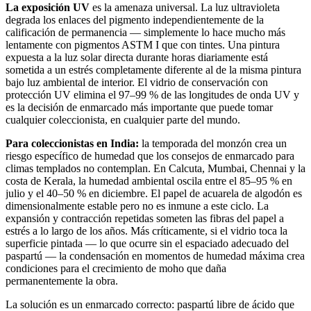
La exposición UV
es la amenaza universal. La luz ultravioleta
degrada los enlaces del pigmento independientemente de la
calificación de permanencia — simplemente lo hace mucho más
lentamente con pigmentos ASTM I que con tintes. Una pintura
expuesta a la luz solar directa durante horas diariamente está
sometida a un estrés completamente diferente al de la misma pintura
bajo luz ambiental de interior. El vidrio de conservación con
protección UV elimina el 97–99 % de las longitudes de onda UV y
es la decisión de enmarcado más importante que puede tomar
cualquier coleccionista, en cualquier parte del mundo.
Para coleccionistas en India:
la temporada del monzón crea un
riesgo específico de humedad que los consejos de enmarcado para
climas templados no contemplan. En Calcuta, Mumbai, Chennai y la
costa de Kerala, la humedad ambiental oscila entre el 85–95 % en
julio y el 40–50 % en diciembre. El papel de acuarela de algodón es
dimensionalmente estable pero no es inmune a este ciclo. La
expansión y contracción repetidas someten las fibras del papel a
estrés a lo largo de los años. Más críticamente, si el vidrio toca la
superficie pintada — lo que ocurre sin el espaciado adecuado del
paspartú — la condensación en momentos de humedad máxima crea
condiciones para el crecimiento de moho que daña
permanentemente la obra.
La solución es un enmarcado correcto: paspartú libre de ácido que