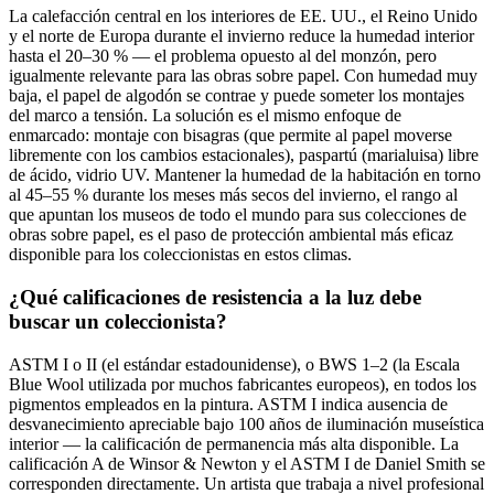
La calefacción central en los interiores de EE. UU., el Reino Unido
y el norte de Europa durante el invierno reduce la humedad interior
hasta el 20–30 % — el problema opuesto al del monzón, pero
igualmente relevante para las obras sobre papel. Con humedad muy
baja, el papel de algodón se contrae y puede someter los montajes
del marco a tensión. La solución es el mismo enfoque de
enmarcado: montaje con bisagras (que permite al papel moverse
libremente con los cambios estacionales), paspartú (marialuisa) libre
de ácido, vidrio UV. Mantener la humedad de la habitación en torno
al 45–55 % durante los meses más secos del invierno, el rango al
que apuntan los museos de todo el mundo para sus colecciones de
obras sobre papel, es el paso de protección ambiental más eficaz
disponible para los coleccionistas en estos climas.
¿Qué calificaciones de resistencia a la luz debe
buscar un coleccionista?
ASTM I o II (el estándar estadounidense), o BWS 1–2 (la Escala
Blue Wool utilizada por muchos fabricantes europeos), en todos los
pigmentos empleados en la pintura. ASTM I indica ausencia de
desvanecimiento apreciable bajo 100 años de iluminación museística
interior — la calificación de permanencia más alta disponible. La
calificación A de Winsor & Newton y el ASTM I de Daniel Smith se
corresponden directamente. Un artista que trabaja a nivel profesional