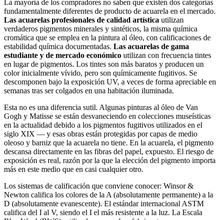
La mayoría de los compradores no saben que existen dos categorías
fundamentalmente diferentes de producto de acuarela en el mercado.
Las acuarelas profesionales de calidad artística
utilizan
verdaderos pigmentos minerales y sintéticos, la misma química
cromática que se emplea en la pintura al óleo, con calificaciones de
estabilidad química documentadas.
Las acuarelas de gama
estudiante y de mercado económico
utilizan con frecuencia tintes
en lugar de pigmentos. Los tintes son más baratos y producen un
color inicialmente vívido, pero son químicamente fugitivos. Se
descomponen bajo la exposición UV, a veces de forma apreciable en
semanas tras ser colgados en una habitación iluminada.
Esta no es una diferencia sutil. Algunas pinturas al óleo de Van
Gogh y Matisse se están desvaneciendo en colecciones museísticas
en la actualidad debido a los pigmentos fugitivos utilizados en el
siglo XIX — y esas obras están protegidas por capas de medio
oleoso y barniz que la acuarela no tiene. En la acuarela, el pigmento
descansa directamente en las fibras del papel, expuesto. El riesgo de
exposición es real, razón por la que la elección del pigmento importa
más en este medio que en casi cualquier otro.
Los sistemas de calificación que conviene conocer: Winsor &
Newton califica los colores de la A (absolutamente permanente) a la
D (absolutamente evanescente). El estándar internacional ASTM
califica del I al V, siendo el I el más resistente a la luz. La Escala