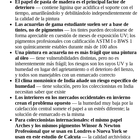
El papel de pasta de madera es el principal factor de
deterioro
— contiene lignina que acidifica el soporte con el
tiempo, amarilleándolo y debilitándolo independientemente de
la calidad de la pintura
Las acuarelas de gama estudiante suelen ser a base de
tintes, no de pigmentos
— los tintes pueden decolorarse de
forma apreciable en cuestión de meses de exposición UV; los
pigmentos profesionales con calificación ASTM I o BWS 1
son químicamente estables durante más de 100 años
Una pintura en acuarela no es más frágil que una pintura
al óleo
— tiene vulnerabilidades distintas, pero no es
inherentemente más frágil; los riesgos son los rayos UV y la
humedad en lugar del agrietamiento o el deterioro del lienzo,
y todos son manejables con un enmarcado correcto
El clima monzónico de India añade un riesgo específico de
humedad
— tiene solución, pero los coleccionistas en India
necesitan saber que existe
Los interiores en los mercados occidentales en invierno
crean el problema opuesto
— la humedad muy baja por la
calefacción central somete el papel a un estrés diferente; la
solución de enmarcado es la misma
Para coleccionistas internacionales: el mismo papel
Arches y los mismos pigmentos Winsor & Newton
Professional que se usan en Londres o Nueva York se
usan en este estudio de Calcuta
— la calidad archivística