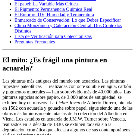
El papel: La Variable Más Crítica
El Pigmento: Permanencia Química Real
El Entorno: UV, Humedad y Temperatura
Enmarcado de Conservación: Lo que Debes Especificar
Clima Monzónico y Calefacción Central: Dos Contextos
Distintos
Lista de Verificación para Coleccionistas
Preguntas Frecuentes
El mito: ¿Es frágil una pintura en
acuarela?
Las pinturas más antiguas del mundo son acuarelas. Las pinturas
rupestres paleolíticas — realizadas con ocre soluble en agua, carbón
y pigmentos minerales — han sobrevivido más de 40.000 años. Las
pinturas egipcias sobre papiro, de 3.000 años de antigüedad, se
exhiben hoy en museos. La
Liebre Joven
de Alberto Durero, pintada
en 1502 con acuarela y gouache sobre papel, sigue siendo una de las
obras más luminosamente intactas de la colección del Albertina en
Viena. Los estudios en acuarela de J.M.W. Turner sobre Venecia,
realizados en la década de 1830, se exhiben todavía sin la
degradación cromática que afecta a algunos de sus contemporáneos