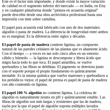
Este es el factor más importante, y donde existe la mayor variación
de calidad en el segmento inferior del mercado — en India, en Etsy
y en cualquier plataforma donde "pintura en acuarela original"
puede describir desde una obra archivística profesional hasta una
impresión con tinte sobre cartulina.
El papel para acuarela está fabricado con uno de dos materiales:
algodón o pasta de madera. La diferencia de longevidad entre ambos
no es marginal. Es la diferencia entre siglos y décadas.
El papel de pasta de madera
contiene lignina, un compuesto
natural de las paredes celulares de las plantas que es altamente ácido.
Con el tiempo — a veces en tan solo cinco años en un entorno
cálido y húmedo — la lignina se descompone y libera ácido que
migra hacia todo lo que toca. El papel amarillea, se vuelve
quebradizo y las fibras se debilitan. El pigmento se deteriora junto
con el soporte porque el propio fundamento es químicamente
inestable. Es la misma química que vuelve marrones y quebradizos a
los periódicos viejos: el papel de prensa es papel de pasta de madera
con alto contenido en lignina.
El papel 100 % algodón
no contiene lignina. La celulosa de
algodón es naturalmente neutra en pH y químicamente estable. Las
fibras de algodón son más largas y resistentes que las de madera,
razón por la que el papel de algodón soporta múltiples lavados