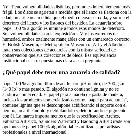
No. Tiene vulnerabilidades distintas, pero no es inherentemente más
frágil. Los óleos se agrietan a medida que el lienzo se flexiona con la
edad, amarillean a medida que el medio oleoso se oxida, y sufren el
deterioro del lienzo y los listones del bastidor. La acuarela sobre
papel 100 % algodón es inmune a todos esos modos de deterioro.
Sus vulnerabilidades son la exposición UV y los extremos de
humedad, ambos totalmente manejables con un enmarcado correcto.
El British Museum, el Metropolitan Museum of Art y el Albertina
tratan sus colecciones de acuarelas con la misma seriedad de
conservación que sus colecciones de óleos. Esa equivalencia
institucional es la respuesta más clara a esta pregunta.
¿Qué papel debe tener una acuarela de calidad?
papel 100 % algodón, libre de ácido, con pH neutro, de 300 gsm
(140 lb) o más pesado. El algodón no contiene lignina y no se
acidifica con la edad. El papel para acuarela de pasta de madera,
incluso los productos comercializados como "papel para acuarela",
contiene lignina que se descompone acidificando el soporte con el
tiempo, amarilleándolo y debilitándolo y deteriorando el pigmento
con él. La marca importa menos que la especificación: Arches,
Fabriano Artistico, Saunders Waterford y Baohong Artist Grade son
opciones de papel 100 % algodón fiables utilizadas por artistas
profesionales a nivel internacional.