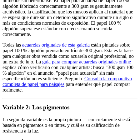
húmedos sin deteriorarse. El papel para acuarela de papel 100 %
algodón fabricado correctamente a 300 gsm es genuinamente
archivístico, la clasificación que los museos aplican al material que
se espera que dure sin un deterioro significativo durante un siglo o
más en condiciones normales de exposición. El papel 100 %
algodón supera ese estándar con creces cuando se cuida
correctamente.
Todas las
acuarelas originales de esta galería
están pintadas sobre
papel 100 % algodón prensado en frío de 300 gsm. Esta es la base
para cualquier obra vendida como acuarela original profesional, no
un extra de lujo. La
guía para comprar acuarelas originales online
explica cómo verificarlo con cualquier artista: busca "300 gsm 100
% algodón" en el anuncio. "papel para acuarela" sin más
especificación no es suficiente. Pregunta.
Consulta la comparativa
completa de papel para paisajes
para entender qué papel comprar
realmente.
Variable 2: Los pigmentos
La segunda variable es la propia pintura — concretamente si está
basada en pigmentos o en tintes, y cuál es su calificación de
resistencia a la luz.